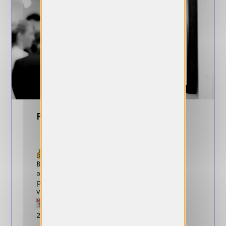
Prix Eurazeo 2026
Gains :
Bourse de 20 000 euros et un
accompagnement sur mesure pour la
production de son projet et sa mise en
visibilité.
Dates de candidature :
13 septembre
2026