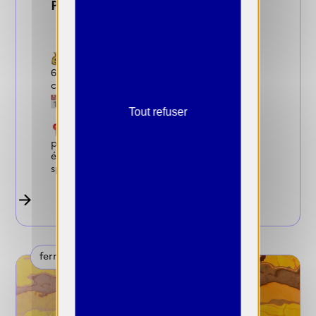
Prix photo Herez Corpo
Gains :
6 000 € et une exposition du lauréat et d'un
coup de cœur
Dates de candidature :
Fermée
Tout refuser
Conditions :
résidence en France
photographe professionnel(le) ou
étudiant(e) en photographie, toute
spécialité confondue, sans limite d’âge
fermée