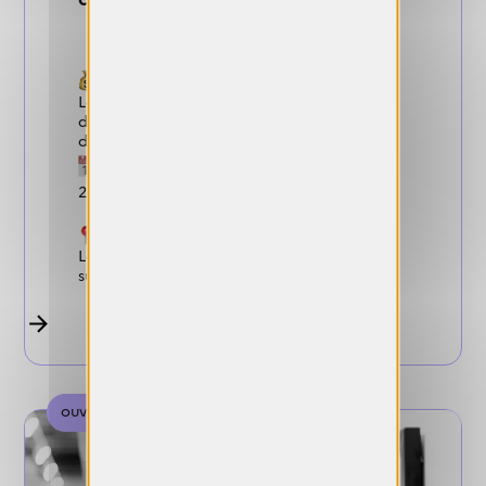
Gains :
Le lauréat se voit ainsi offrir un lieu
d’exposition et un soutien à la production
d’une valeur de CHF 7’000.
Dates de candidature :
11 septembre
2026
Conditions :
Le Prix est ouvert à tous les photographes
suisses ou étrangers, sans distinction d’âge.
ouverte