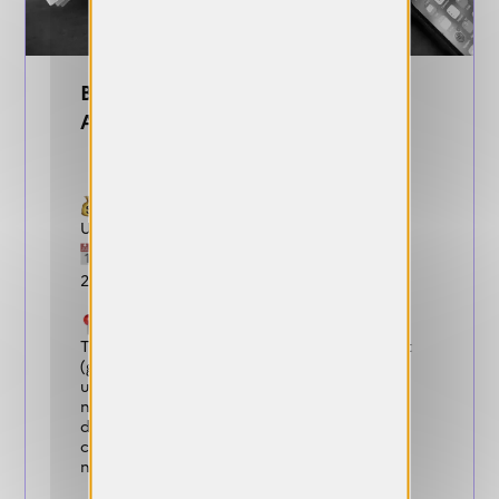
BOURSE ENSP Intelligence
Artificielle 2026-2027
Gains :
Une bourse de 4000 euros.
Dates de candidature :
13 septembre
2026
Conditions :
Titulaire d'un DNSEP ou diplôme équivalent
(grade Master, école d'art, 2022-2026), avec
une pratique artistique engagée sur les
nouvelles technologies depuis la sortie
d'école et une démarche de recherche-
création en photographie, image, IA et
nouvelles technologies.