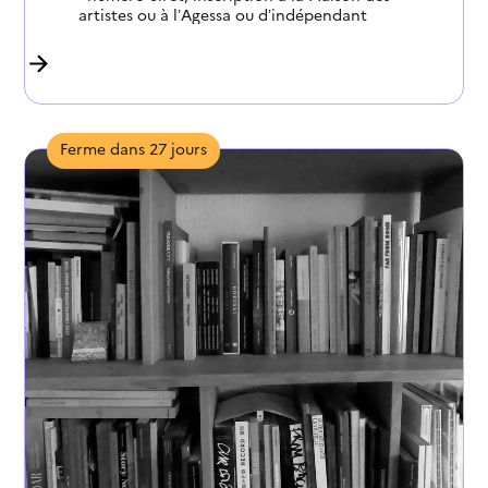
artistes ou à l’Agessa ou d’indépendant
présenter un projet de recherche ou de
création d’œuvres inédites
la demande doit être déposée durant la
phase de conception du projet
Dépôt des demandes : 31 octobre de l’année
n-1 (Ex: 31 octobre 2022 pour un projet se
Ferme dans 27 jours
déroulant en 2023)