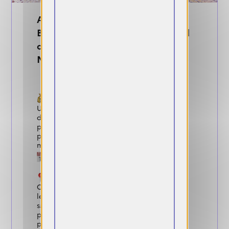
Appel à candidature. Starting-
Blocks NCY - Festival International
de la Photographie Sportive de
Nancy
Gains :
Un droit d’exposition sous forme de droits
d‘auteur d’un montant de 350 Euros TTC
pour les photographes retenues. Un ou
plusieurs prix seront décernés d’une valeur
minimum de 1 000 Euros TTC.
Dates de candidature :
Fermée
Conditions :
Cet appel à candidature est ouvert à tous
les photographes professionnels majeur
salarié ou freelance ainsi qu’aux
photographes amateurs dans la catégorie
photographes amateurs.