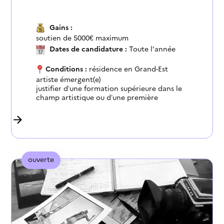
Gains :
soutien de 5000€ maximum
Dates de candidature :
Toute l'année
Conditions :
résidence en Grand-Est
artiste émergent(e)
justifier d’une formation supérieure dans le
champ artistique ou d’une première
expérience artistique significative
justifier de l’engagement à ses côtés d’un
professionnel qui l’accompagnera dans son
parcours
ouverte