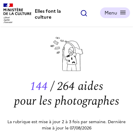
Elles font la
Menu
culture
Aides
Résidences, bourses, prix,
appels à candidatures...
Ressources
Quels tarifs pratiquer ?
Comment construire...
144
/ 264 aides
Bicentenaire
Une série de podcasts et
pour les photographes
d'articles pour célébrer
les 200 ans de la
photographie
La rubrique est mise à jour 2 à 3 fois par semaine. Dernière
Index parité
mise à jour le 07/08/2026
Quelle parité dans les