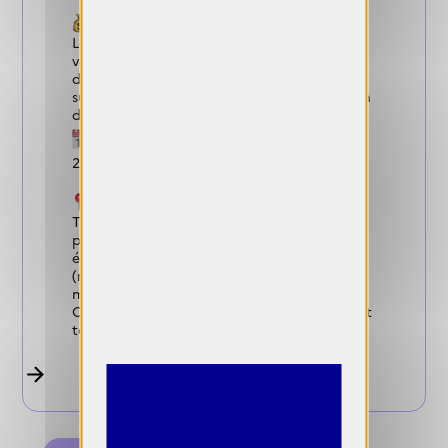
Gains :
Le projet lauréat du GRAND PRIX LNP se
verra rétribué d'une dotation de 1000 euros
de la Saif et la Copie Privée, d'une diffusion
sur les médias partenaires et une projection
dans les festivals partenaires
Dates de candidature :
15 septembre
2026
Conditions :
Toustes les auteurices sont convié·es à
participer, qu’iels soient confirmé·es,
émergent·es, étudiant·es ou amateurices
(réalisateurices, photographes,
monteureuses, artistes, journalistes etc.).
Ces prix sont internationaux, et concernent
toutes les écritures photographiques.