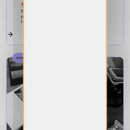
Conditions :
Elle s'adresse aux photographes
professionnels de toutes nationalités,
résidents en France ou à l’étranger.
ouverte