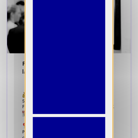
Prix Photo des Amis du Musée de
la Chasse et de la Nature
Gains :
5 000 euros est une exposition à la
Fondation François Sommer en février 2027.
Dates de candidature :
15 octobre 2026
Conditions :
Photographes du monde entier, amateurs
comme professionnels