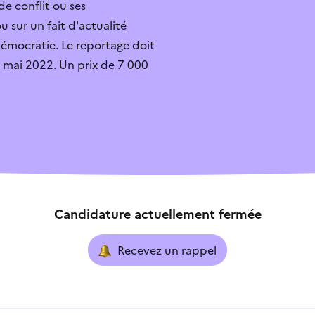
e conflit ou ses
u sur un fait d'actualité
r
Je sais qui contacter
démocratie. Le reportage doit
 31 mai 2022. Un prix de 7 000
ouverte
Je ne sais pas quoi faire
exe
L’aide ne correspond pa
Candidature actuellement fermée
Recevez un rappel