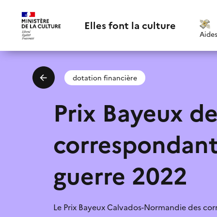
Elles font la culture
Aide
dotation financière
Prix Bayeux d
correspondant
Email
*
guerre 2022
poli
Suggestions:
J'accepte la
Le Prix Bayeux Calvados-Normandie des cor
Je ne connaissais