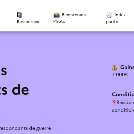
Bicentenaire
Index
s
Photo
parité
Ressources
es
Gains
7 000€
s de
Conditio
Résiden
conditions
tique de confidentialité
*
respondants de guerre
 pas cette aide
Le contenu est explicite