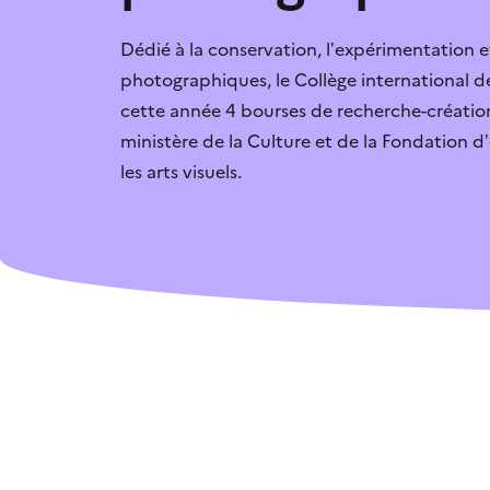
Dédié à la conservation, l’expérimentation et
Je vais candidate
photographiques, le Collège international 
L’aide n’est pas 
cette année 4 bourses de recherche-créatio
ministère de la Culture et de la Fondation 
les arts visuels.
C’est trop compl