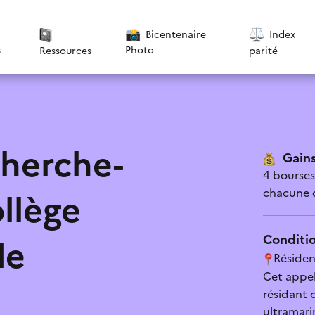
Bicentenaire
Index
s
Photo
parité
Ressources
cherche-
Gains
4 bourses
chacune 
llège
Conditio
de
Résiden
tique de confidentialité
*
Cet appel
résidant o
 pas cette aide
Le contenu est explicite
ultramari