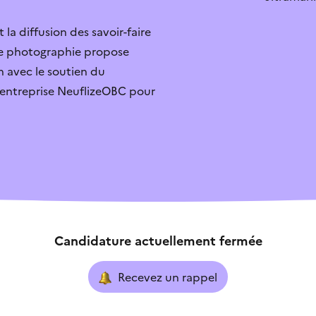
 la diffusion des savoir-faire
r
Je sais qui contacter
de photographie propose
ouverte
Je ne sais pas quoi faire
n avec le soutien du
d’entreprise NeuflizeOBC pour
exe
L’aide ne correspond pa
Candidature actuellement fermée
Recevez un rappel