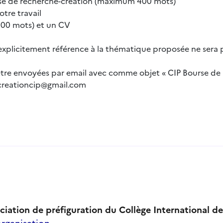
urse de recherche-création (maximum 400 mots)
otre travail
200 mots) et un CV
 explicitement référence à la thématique proposée ne sera 
tre envoyées par email avec comme objet « CIP Bourse de 
ecreationcip@gmail.com
iation de préfiguration du Collège International d
organisation