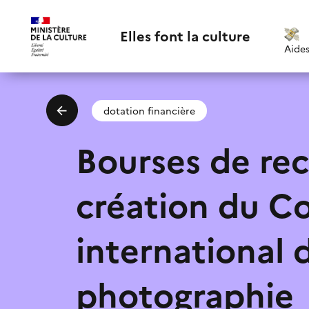
Elles font la culture
Aide
dotation financière
Bourses de re
création du Co
Email
*
international 
poli
Suggestions:
J'accepte la
photographie
Je ne connaissais