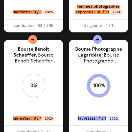
femmes photographes
lauréates : 0 / 1
exposées : 35 / 71
2025
2024
candidates : 98 / 266
dirigeante : 1 / 1
Bourse Benoît
Bourse Photographe
Schaeffer,
Bourse
Lagardère,
Bourse
Benoît Schaeffer
Photographe
(SAIF)
Lagardère
0%
100%
lauréates : 0 / 1
lauréates : 1 / 1
2023
2022
candidates : 7 / 18
candidates : ?