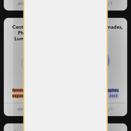
dirigeantes : 1 / 2
dirigeante : 1 / 1
Centre d’Art et de
Chroniques nomades,
Photographie
Auxerre
Lumière d’Encre,
Céret
50%
33%
femmes photographes
femmes photographes
exposées : 2 / 6
exposées : 3 / 6
2025
2022
dirigeantes : 0 / 2
dirigeante : 0 / 1