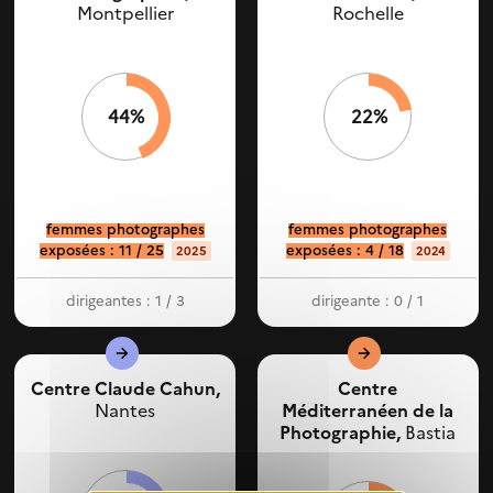
Montpellier
Rochelle
44%
22%
femmes photographes
femmes photographes
exposées : 11 / 25
exposées : 4 / 18
2025
2024
dirigeantes : 1 / 3
dirigeante : 0 / 1
Centre Claude Cahun,
Centre
Nantes
Méditerranéen de la
Photographie,
Bastia