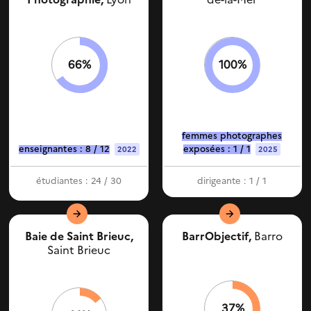
Aucune autre donnée
pour cette structure.
66%
100%
femmes photographes
enseignantes : 8 / 12
exposées : 1 / 1
2022
2025
étudiantes : 24 / 30
dirigeante : 1 / 1
Baie de Saint Brieuc,
BarrObjectif,
Barro
Saint Brieuc
37%