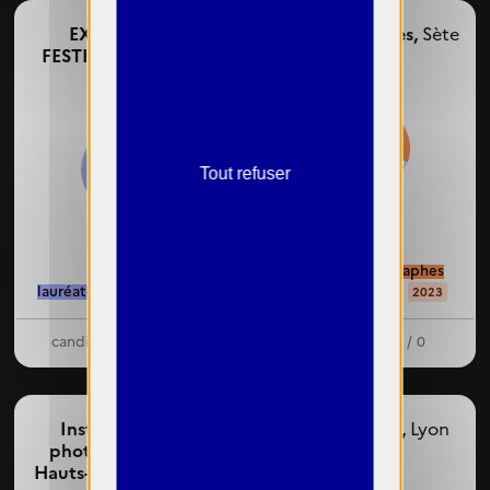
EXPOSITION
ImageSingulières,
Sète
FESTIVAL IMPULSE,
IMPULSE
30%
86%
Tout refuser
femmes photographes
lauréates : 32 / 37
exposées : 4 / 13
2025
2023
candidates : 32 / 250
dirigeantes : 0 / 0
Institut pour la
Item la galerie,
Lyon
photographie des
Hauts-de-France,
Lille