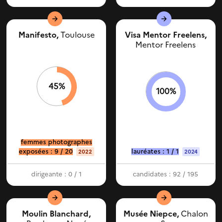
Manifesto,
Toulouse
Visa Mentor Freelens,
Mentor Freelens
45%
100%
femmes photographes
exposées : 9 / 20
lauréates : 1 / 1
2022
2024
dirigeante : 0 / 1
candidates : 92 / 195
Moulin Blanchard,
Musée Niepce,
Chalon