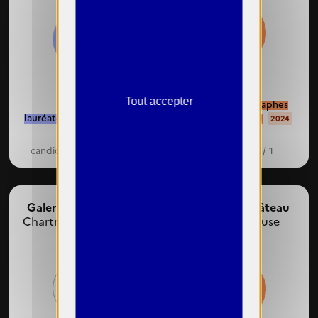
47%
83%
Tout accepter
femmes photographes
lauréates : 25 / 30
exposées : 10 / 21
2025
2024
candidates : 350 / 460
dirigeante : 0 / 1
Galerie Carré d'Art,
Galerie Le Château
Chartres de Bretagne
d'Eau,
Toulouse
43%
42%