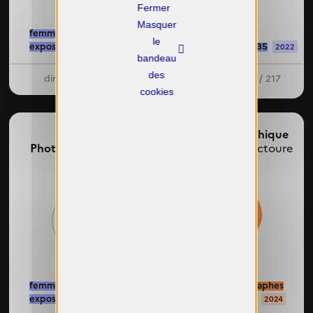
X
Masquer
femmes photographes
le
exposées : 3 / 3
enseignantes : 20 / 35
2024
2022
bandeau
des
dirigeante : 0 / 1
étudiantes : 126 / 217
cookies
Errances
Eté photographique
Photographiques ,
de Lectoure,
Lectoure
Nontron
46%
60%
femmes photographes
femmes photographes
exposées : 3 / 5
exposées : 7 / 15
2025
2024