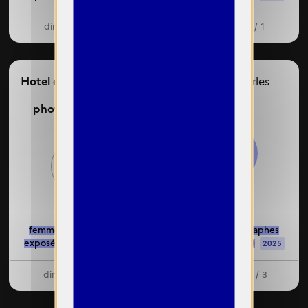
dirigeante : 1 / 1
dirigeante : 0 / 1
Hotel de Fontfreyde -
IMPULSE,
Arles
Centre
photographique,
Clermont-Ferrand
82%
50%
femmes photographes
femmes photographes
exposées : 13 / 26
exposées : 32 / 39
2024
2025
dirigeante : 0 / 1
dirigeantes : 3 / 3