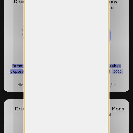
Circulations,
Paris
Confrontations
Photos,
Gex
69%
52%
femmes photographes
femmes photographes
exposées : 16 / 23
exposées : 20 / 38
2025
2022
dirigeantes : 0 / 0
dirigeantes : 3 / 4
Cri des lumières,
Destin Sensible,
Mons
Luneville
en Baroeul