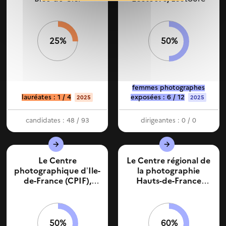
25%
50%
femmes photographes
lauréates : 1 / 4
exposées : 6 / 12
2025
2025
candidates : 48 / 93
dirigeantes : 0 / 0
Le Centre
Le Centre régional de
photographique d’Ile-
la photographie
de-France (CPIF),
Hauts-de-France
Pontault Combault
(CRP),
Douchy-les-
Mines
50%
60%