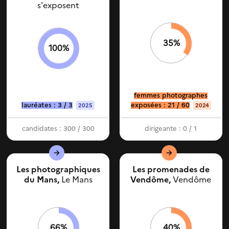
s'exposent
35%
100%
femmes photographes
lauréates : 3 / 3
exposées : 21 / 60
2025
2024
candidates : 300 / 300
dirigeante : 0 / 1
Les photographiques
Les promenades de
du Mans,
Le Mans
Vendôme,
Vendôme
66%
40%