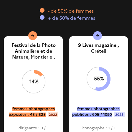
structures culturelles...
- de 50% de femmes
Infographie
+ de 50% de femmes
Les chiffres des inégalités
dans le secteur...
Festival de la Photo
9 Lives magazine ,
Animalière et de
Créteil
Nature,
Montier en
Der
55%
14%
femmes photographes
femmes photographes
exposées : 48 / 325
publiées : 605 / 1090
2022
2025
dirigeante : 0 / 1
iconographe : 1 / 1