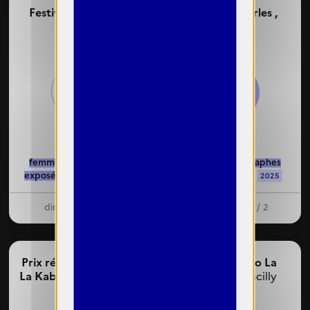
Festival du regard,
Festival off arles ,
Paris
Arles
60%
72%
femmes photographes
femmes photographes
exposées : 14 / 23
exposées : 8 / 11
2022
2025
dirigeante : 1 / 1
dirigeantes : 1 / 2
Prix révélation SAIF x
Festival photo La
La Kabine ,
Festival off
Gacilly,
La Gacilly
arles