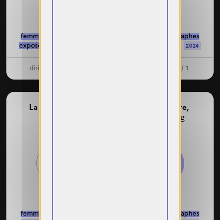
femmes photographes
femmes photographes
exposées : 6 / 10
exposées : 9 / 13
2024
2024
dirigeantes : 1 / 2
dirigeante : 1 / 1
La Capsule,
Le
La Chambre,
Bourget
Strasbourg
50%
57%
femmes photographes
femmes photographes