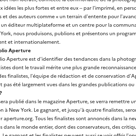
ux idées les plus fortes et entre eux – par l’imprimé, en per
 et des auteurs comme « un terrain d’entente pour l’ava
i un éditeur multiplateforme et un centre pour la commun
York, nous produisons, publions et présentons un progra
nt et internationalement.
olio Aperture
folio Aperture est d’identifier des tendances dans la phot
istes dont le travail mérite une plus grande reconnaissance.
des finalistes, l’équipe de rédaction et de conservation d’
t pas été largement vues dans les grandes publications ou d
?
 sera publié dans le magazine Aperture, se verra remettre u
n à New York. Le gagnant, et jusqu’à quatre finalistes, sero
ur aperture.org. Tous les finalistes sont annoncés dans la ne
dans le monde entier, dont des conservateurs, des criti
e gagnant et les finalistes peuvent aussi se voir offrir l’o