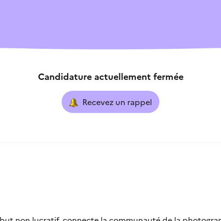
r
Je sais qui contacter
ouverte
Je ne sais pas quoi faire
Candidature actuellement fermée
exe
L’aide ne correspond pa
Recevez un rappel
 but non lucratif, connecte la communauté de la photograp