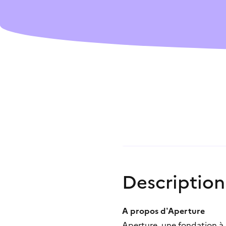
Je vais candidate
L’aide n’est pas 
C’est trop compl
Description
A propos d’Aperture
Aperture, une fondation à