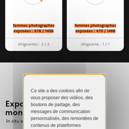
structures culturelles...
Infographie
Les chiffres des inégalités
femmes photographes
femmes photographes
dans le secteur...
exposées : 578 / 1456
exposées : 470 / 1466
dirigeantes : 2 / 2
dirigeante : 1 / 1
Année 2025
Année 2022
Ce site a des cookies afin de
vous proposer des vidéos, des
Expositions collectives &
boutons de partage, des
monographiques
messages de communication
personnalisés, des remontées de
In situ et hors les murs
contenus de plateformes