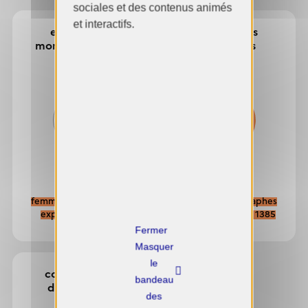
sociales et des contenus animés
et interactifs.
expositions
expositions
monographiques
collectives
45%
39%
femmes photographes
femmes photographes
exposées : 32 / 71
exposées : 546 / 1385
X
Masquer
le
commissaires
bandeau
d'exposition
des