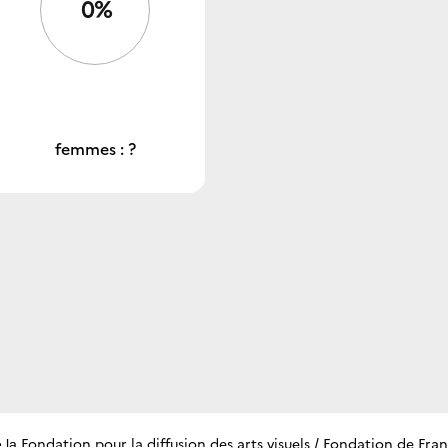
0%
femmes : ?
Fondation pour la diffusion des arts visuels / Fondation de Fra
e la