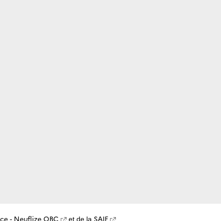
nce - Neuflize OBC
SAIF
et de la
.