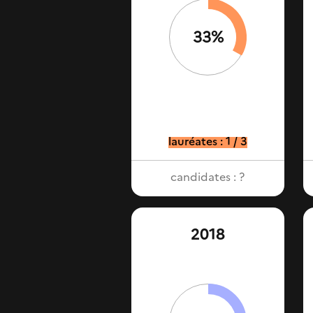
33%
lauréates : 1 / 3
candidates : ?
2018