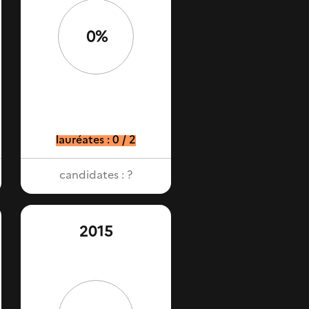
0%
lauréates : 0 / 2
candidates : ?
2015