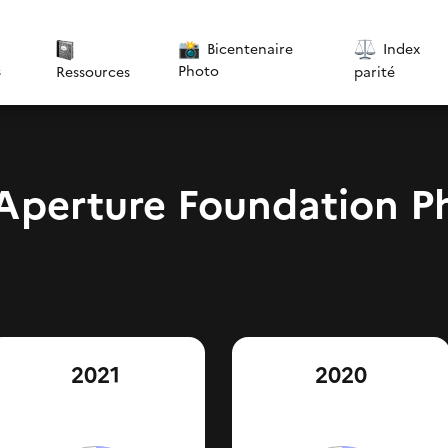
Bicentenaire
Index
s
Photo
parité
Ressources
- Aperture Foundation 
2021
2020