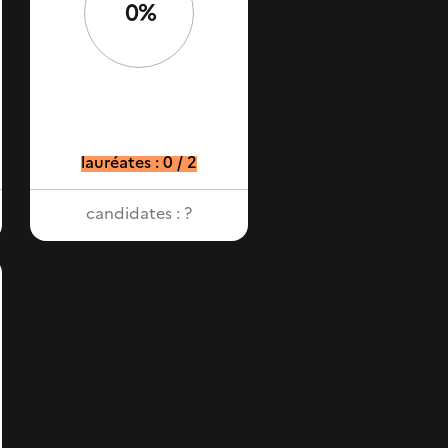
0%
lauréates : 0 / 2
candidates : ?