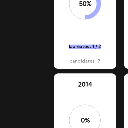
50%
lauréates : 1 / 2
candidates : ?
2014
0%