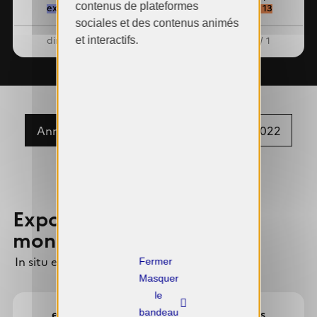
contenus de plateformes
exposées : 4 / 8
exposées : 5 / 13
sociales et des contenus animés
dirigeante : 0 / 1
dirigeante : 0 / 1
et interactifs.
Année 2024
Année 2023
Année 2022
Année 2021
Expositions collectives &
monographiques
In situ et hors les murs
X
Masquer
le
expositions
expositions
bandeau