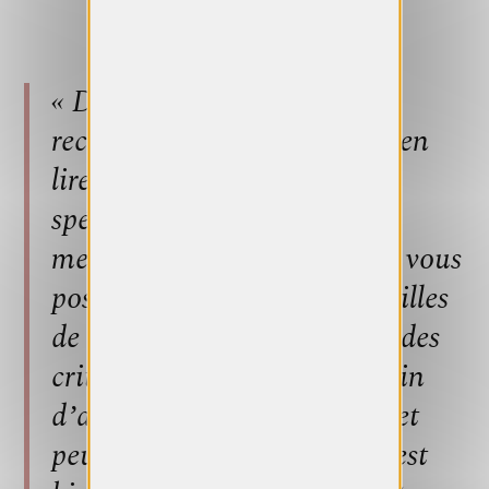
« D’abord et avant tout, je
recommande vivement de bien
lire le règlement, critères et
spécificités du prix /bourse /
mentorat auquel / à laquelle vous
postulez. Au Mentorat des Filles
de la photo par exemple, un des
critères qui prime est le besoin
d’accompagnement. Le projet
peut être fabuleux mais s’il est