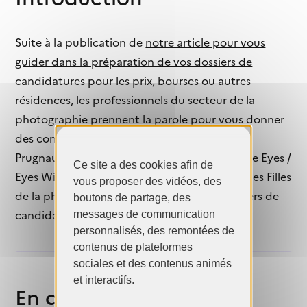
Suite à la publication de
notre article pour vous
guider dans la préparation de vos dossiers de
candidatures
pour les prix, bourses ou autres
résidences, les professionnels du secteur de la
photographie prennent la parole pour vous donner
des conseils avisés. Voici ceux de
Véronique
Prugnaud, Éditrice et directrice artistique (The Eyes /
Ce site a des cookies afin de
Eyes Wide Open), co-créatrice du Mentorat des Filles
vous proposer des vidéos, des
de la photo
, pour constituer vos futurs dossiers de
boutons de partage, des
candidatures.
messages de communication
personnalisés, des remontées de
contenus de plateformes
sociales et des contenus animés
et interactifs.
En détails