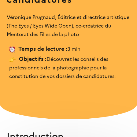
structures culturelles...
J’ai appris des éléments
Véronique Prugnaud, Éditrice et directrice artistique
Infographie
C’est explicite
Les chiffres des inégalités
(The Eyes / Eyes Wide Open), co-créatrice du
dans le secteur...
Mentorat des Filles de la photo
Je vois que je ne suis pas seule
Temps de lecture :
3 min
J'ai déjà ces connaissances
Objectifs :
Découvrez les conseils des
C’est trop complexe
professionnels de la photographie pour la
constitution de vos dossiers de candidatures.
Cela ne me concerne pas
Je n’en ai pas l’usage
C’est de mauvaise qualité
Introduction