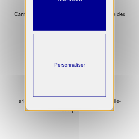
Camille Levêque est exposée dans le cadre des
Rencontres d'Arles 2025
Informations pratiques
À la recherche du père
Camille Lévêque
Du 7 juillet au 5 octobre 2025
Personnaliser
Ground Control
13200 Arles
https://www.rencontres-
arles.com/fr/expositions/view/1604/camille-
leveque