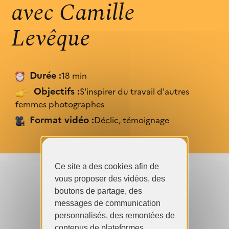
avec Camille
structures culturelles...
J’ai appris des éléments
Levêque
Infographie
C’est explicite
Les chiffres des inégalités
dans le secteur...
Je vois que je ne suis pas seule
Durée :
18 min
J'ai déjà ces connaissances
Objectifs :
S'inspirer du travail d'autres
femmes photographes
C’est trop complexe
Format vidéo :
Déclic, témoignage
Cela ne me concerne pas
Je n’en ai pas l’usage
Ce site a des cookies afin de
vous proposer des vidéos, des
C’est de mauvaise qualité
boutons de partage, des
messages de communication
YouTube est désactivé.
personnalisés, des remontées de
contenus de plateformes