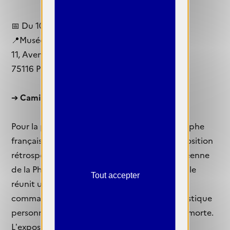
📅 Du 10 avril au 2 août 2026
📍Musée d’Art moderne de la Ville de Paris
11, Avenue du Président Wilson
75116 Paris
➔
Camille Vivier
Pour la première fois, le travail de la photographe
française Camille Vivier fait l’objet d’une exposition
rétrospective. À découvrir à la Maison Européenne
de la Photographie à partir du 10 juin 2026, elle
Tout accepter
réunit une sélection d’œuvres issues de ses
commandes de mode et de sa recherche artistique
personnelle, centrée sur le corps et la nature morte.
L’exposition met en lumière un univers où