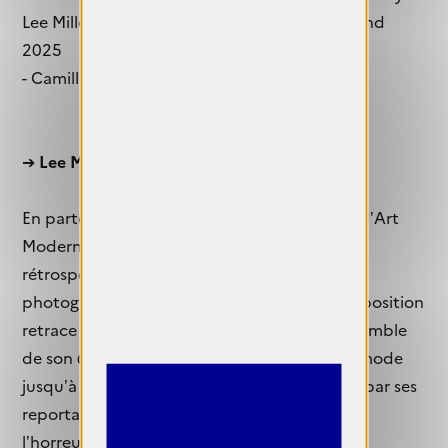
Lee Miller (F0021) © Lee Miller Archives, England
2025
- Camille Vivier, Sophie, 2018 © Camille Vivier
➔
Lee Miller. Rétrospective.
En partenariat avec la Tate Britain, le Musée d’Art
Moderne de la Ville de Paris présente une
rétrospective d’envergure consacrée à la
photographe Lee Miller (1907-1977). Cette exposition
retrace le parcours de l’artiste à travers l’ensemble
de son œuvre, depuis ses photographies de mode
jusqu’à ses portraits et paysages, en passant par ses
reportages de guerre, qui révélèrent en 1945
l’horreur des camps de concentration nazis.