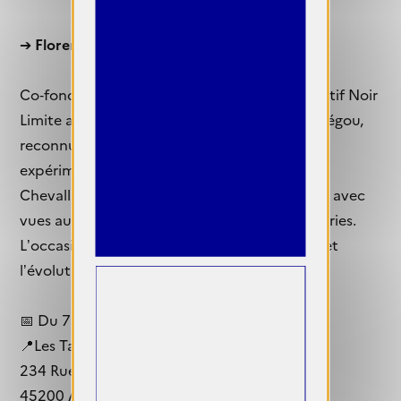
➔
Florence Chevallier. Chambres avec Vues
Co‑fondatrice dans les années 1980 du collectif Noir
Limite avec Yves Trémorin et Jean‑Claude Bélégou,
reconnu pour son approche radicale et
expérimentale de la photographie, Florence
Chevallier présente son exposition Chambres avec
vues au centre d’art contemporain Les Tanneries.
L’occasion est donnée d’explorer son œuvre et
l’évolution de ses recherches artistiques.
📅 Du 7 février au 12 avril 2026
📍Les Tanneries - Centre d'art contemporain
234 Rue des Ponts
45200 Amilly