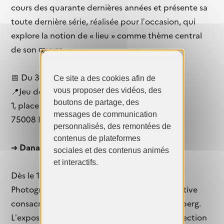
cours des quarante dernières années et présente sa
toute dernière série, réalisée pour l’occasion, qui
explore la notion de « lieu » comme thème central
de son œuvre.
📅 Du 30 janvier au 24 mai 2026
Ce site a des cookies afin de
vous proposer des vidéos, des
📍Jeu de Paume
boutons de partage, des
1, place de la Concorde
messages de communication
75008 Paris
personnalisés, des remontées de
contenus de plateformes
➔
Dana Lixenberg. American works.
sociales et des contenus animés
et interactifs.
Dès le 11 février, la Maison Européenne de la
Photographie présente la première rétrospective
consacrée à l’artiste néerlandaise Dana Lixenberg.
L’exposition American world propose une sélection