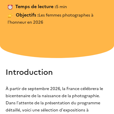
structures culturelles...
J’ai appris des éléments
Temps de lecture :
5 min
Infographie
Objectifs :
Les femmes photographes à
C’est explicite
Les chiffres des inégalités
l’honneur en 2026
dans le secteur...
Je vois que je ne suis pas seule
J'ai déjà ces connaissances
C’est trop complexe
Cela ne me concerne pas
Introduction
Je n’en ai pas l’usage
À partir de septembre 2026, la France célébrera le
C’est de mauvaise qualité
bicentenaire de la naissance de la photographie.
Dans l’attente de la présentation du programme
détaillé, voici une sélection d’expositions à