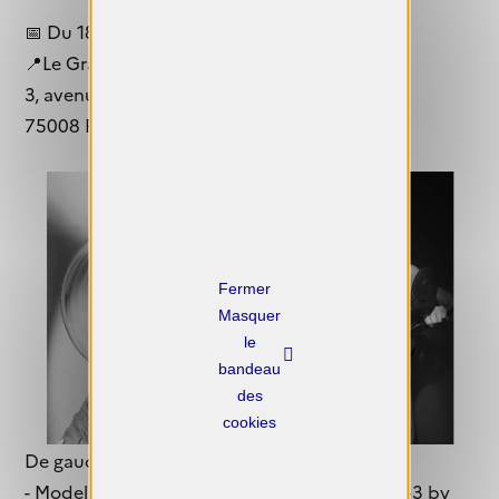
📅 Du 18 mars au 21 juin 2026
📍Le Grand Palais
3, avenue du Général Eisenhower
75008 Paris
X
Masquer
le
bandeau
des
cookies
De gauche à droite :
- Model with lightbulb, London, England c.1943 by