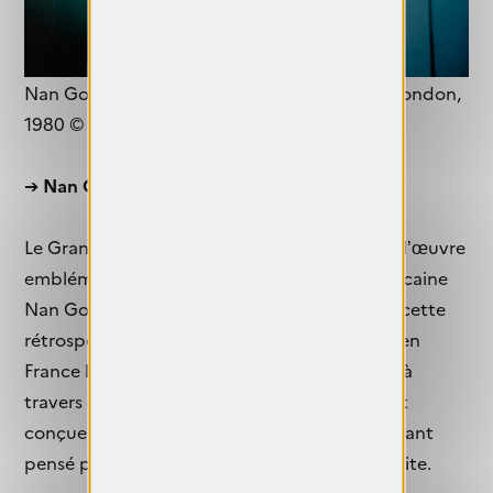
Nan Goldin, Self-portrait in blue bathroom, London,
1980 © Nan Goldin
➔
Nan Goldin. American works.
Le Grand Palais accueille pendant deux mois l’œuvre
emblématique et prolifique de l’artiste américaine
Nan Goldin. Intitulée This Will Not End Well, cette
rétrospective présente pour la première fois en
France l’ensemble de son travail de cinéaste, à
travers diaporamas et vidéos. L’exposition est
conçue comme un village, chaque pavillon étant
pensé pour mettre en valeur l’œuvre qu’il abrite.