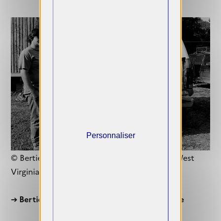
Personnaliser
© Bertien van Manen, Moonshine, Dorothy, West
Virginia, 1987
➔
Bertien van Manen. Les échos de l'ordinaire