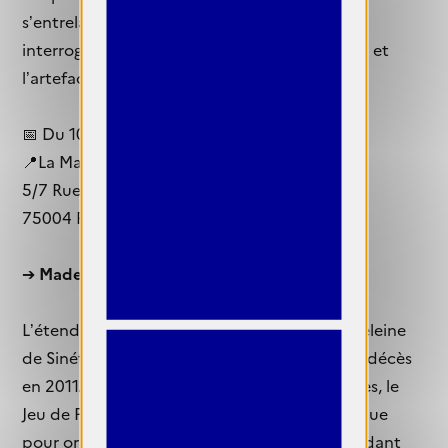
s’entrelacent sensualité, mystère et poésie,
interrogeant la relation entre le corps humain et
l’artefact.
📅 Du 10 juin au 20 septembre 2026
📍La Maison Européenne de la Photographie
5/7 Rue de Fourcy
75004 Paris
➔
Madeleine de Sinéty. Une vie
L’étendue du travail de la photographe Madeleine
de Sinéty est redécouverte dix ans après son décès
en 2011. Après quelques expositions régionales, le
Jeu de Paume investit ce fonds photographique
pour organiser une rétrospective inédite, rendant