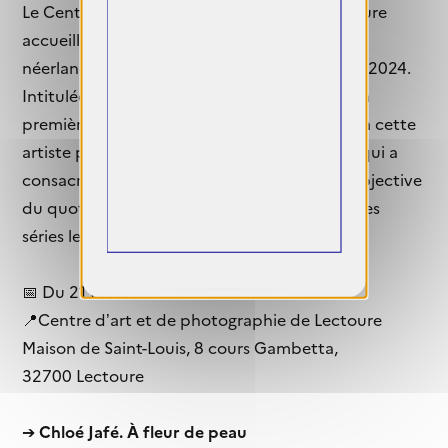
Le Centre d’art et de photographie de Lectoure
accueille l’exposition de la photographe
néerlandaise Bertien van Manen, disparue en 2024.
Intitulée Les échos de l’ordinaire, il s’agit de la
première rétrospective en France consacrée à cette
artiste profondément féministe et engagée, qui a
consacré sa vie à une chronique intime et subjective
du quotidien. L’exposition réunit quatre de ses
séries les plus emblématiques.
📅 Du 21 février au 3 mai 2026
📍Centre d’art et de photographie de Lectoure
Maison de Saint-Louis, 8 cours Gambetta,
32700 Lectoure
➔
Chloé Jafé. À fleur de peau