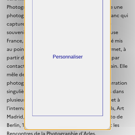
Photographe plasticienne, Sara Imloul déploie une
photographie autobiographique en noir et blanc qui
capture et fige des visions intérieures nées du
souvenir. Depuis ses études à l’ETPA de Toulouse
France, Sara Imloul utilise le calotype, procédé mis
au point par Henri Fox Talbot en 1840 qui permet, à
partir d’un négatif papier, d’obtenir un tirage par
Personnaliser
contact. Chaque négatif est retravaillé à la main. Elle
mêle dessin et collage à ses tirages
photographiques, et compose à la main sa narration
singulière. Ses photographies sont présentées dans
plusieurs galeries, foires et festivals en France et à
l’international tels que Paris Photo, Art Brussels, Art
Madrid, UNSEEN Amsterdam, Le Mois de Photo de
Berlin, 1.54 Marrakech, In Cadaques festival et les
Rencontres de la Photographie d’Arles.