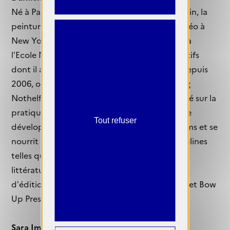
Né à Paris, Damien Daufresne a étudié le dessin, la
peinture, la gravure, la photographie et la vidéo à
New York à la School of Visual Arts et à Paris à
l’Ecole Nationale Supérieure des Arts Décoratifs
dont il a été diplômé en 2003. Il vit à Berlin depuis
2006, où il est représenté par la Galerie Georg
Nothelfer. Si son travail est principalement axé sur la
pratique du dessin et de la photographie, il se
Tout refuser
développe également à travers des courts films et se
nourrit de collaborations avec d’autres disciplines
telles que le théâtre, la danse, la musique, la
littérature. Il travaille avec plusieurs maisons
d’édition dont Fata Morgana, Edizioni Origini et Bow
Up Press.
Sara Imloul