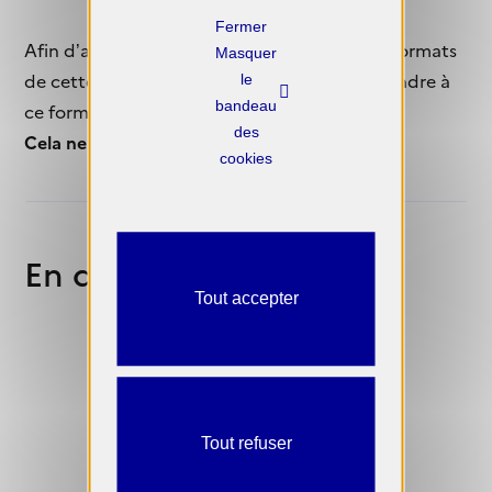
X
Afin d’adapter au mieux les contenus et les formats
Masquer
de cette rubrique, nous vous invitons à répondre à
le
bandeau
ce formulaire.
des
Cela ne vous prendra que 5 minutes.
cookies
En détails
Tout accepter
Tout refuser