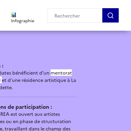
Infographie
 :
réates bénéficient d'un
mentorat
l
et d’une résidence artistique à La
dette.
ns de participation :
EREA est ouvert aux artistes
s ou en phase de structuration
re, travaillant dans le champ des