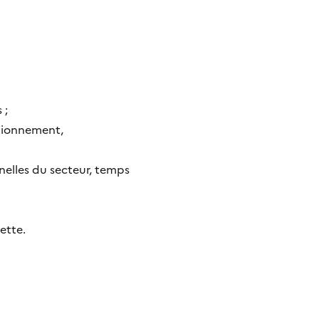
 ;
itionnement,
nelles du secteur, temps
dette.