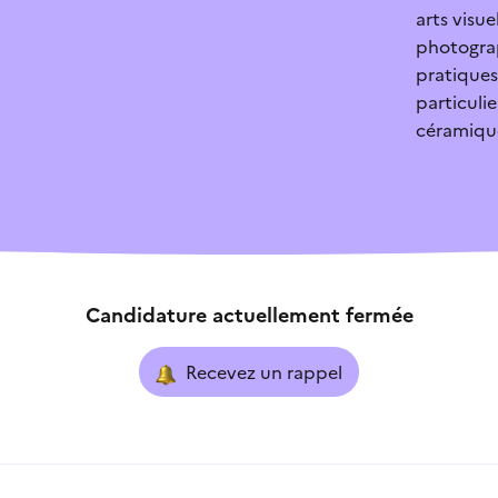
arts visue
photograph
r
Je sais qui contacter
pratiques
particulier
ouverte
Je ne sais pas quoi faire
céramique
exe
L’aide ne correspond pa
Candidature actuellement fermée
Recevez un rappel