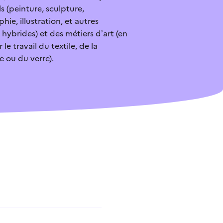
ls (peinture, sculpture,
ie, illustration, et autres
 hybrides) et des métiers d’art (en
 le travail du textile, de la
 après cette lecture
 ou du verre).
s à mon profil