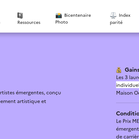
Bicentenaire
Index
s
Photo
parité
Ressources
Gains
Les 3 lau
individue
artistes émergentes, conçu
Maison O
ment artistique et
Conditio
tique de confidentialité
*
Le Prix M
émergente
 pas cette aide
Le contenu est explicite
de carriè