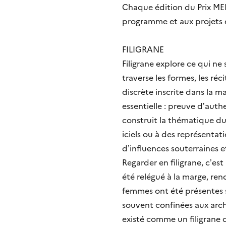
Chaque édition du Prix MER
programme et aux projets dé
FILIGRANE
Filigrane explore ce qui n
traverse les formes, les réc
discrète inscrite dans la m
essentielle : preuve d’auth
construit la thématique du 
iciels ou à des représentat
d’influences souterraines e
Regarder en filigrane, c’es
été relégué à la marge, ren
femmes ont été présentes sa
souvent confinées aux archi
existé comme un filigrane d