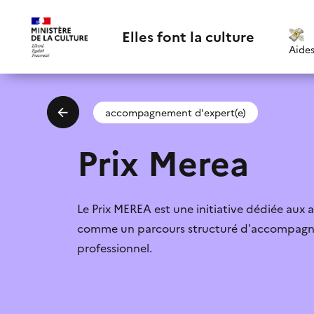
Elles font la culture
Aide
accompagnement d'expert(e)
Prix Merea
Email
*
Le Prix MEREA est une initiative dédiée aux 
comme un parcours structuré d’accompagne
professionnel.
poli
Suggestions:
J'accepte la
Je ne connaissais