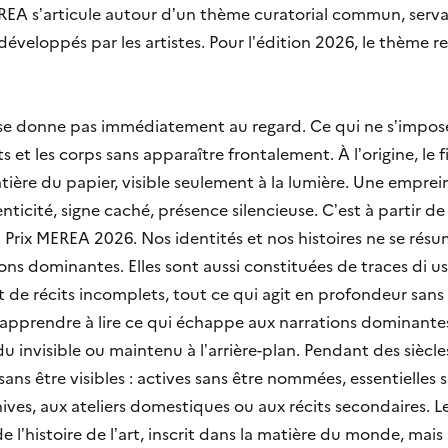
EA s’articule autour d’un thème curatorial commun, serva
veloppés par les artistes. Pour l’édition 2026, le thème ret
e se donne pas immédiatement au regard. Ce qui ne s’impose
its et les corps sans apparaître frontalement. À l’origine, le
atière du papier, visible seulement à la lumière. Une emprei
enticité, signe caché, présence silencieuse. C’est à partir d
Prix MEREA 2026. Nos identités et nos histoires ne se résu
ions dominantes. Elles sont aussi constituées de traces di 
t de récits incomplets, tout ce qui agit en profondeur sans
t apprendre à lire ce qui échappe aux narrations dominantes
du invisible ou maintenu à l’arrière-plan. Pendant des siècl
ns être visibles : actives sans être nommées, essentielles 
ves, aux ateliers domestiques ou aux récits secondaires. L
e l’histoire de l’art, inscrit dans la matière du monde, mai