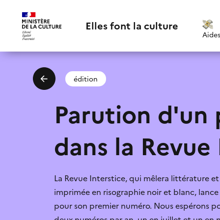
Elles font la culture
Aide
édition
Parution d'un 
dans la Revue 
Email
*
La Revue Interstice, qui mêlera littérature e
poli
Suggestions:
J'accepte la
imprimée en risographie noir et blanc, lanc
pour son premier numéro. Nous espérons pouv
Je ne connaissais
deux numéros par an, un en juillet et un e