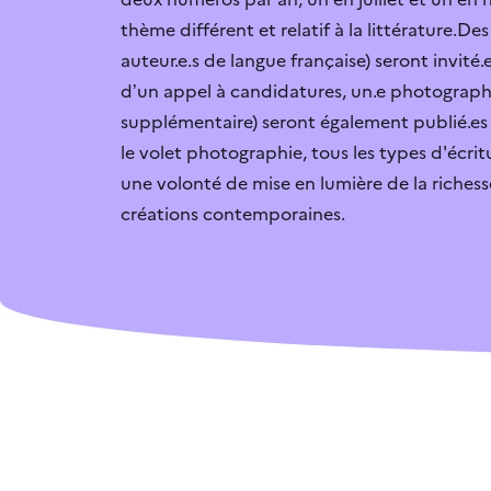
thème différent et relatif à la littérature.D
Je vais candidate
auteur.e.s de langue française) seront invité.e
d’un appel à candidatures, un.e photographe
L’aide n’est pas 
supplémentaire) seront également publié.e
le volet photographie, tous les types d'écri
une volonté de mise en lumière de la richesse
C’est trop compl
créations contemporaines.