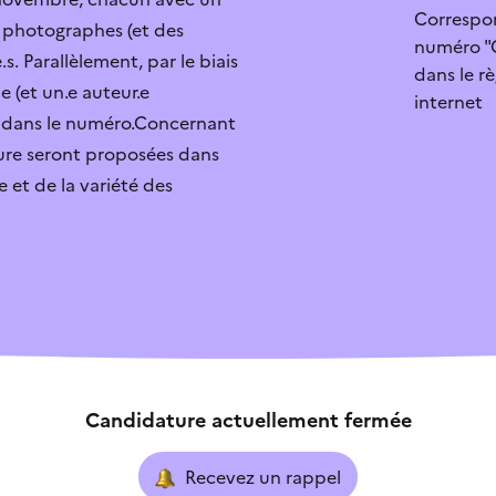
Correspo
es photographes (et des
numéro "
r
Je sais qui contacter
.s. Parallèlement, par le biais
dans le r
 (et un.e auteur.e
internet
ouverte
Je ne sais pas quoi faire
s dans le numéro.Concernant
ture seront proposées dans
 et de la variété des
exe
L’aide ne correspond pa
Candidature actuellement fermée
Recevez un rappel