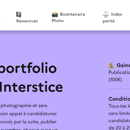
Bicentenaire
Index
s
Photo
parité
Ressources
portfolio
Gains
Publicati
(100€)
Interstice
Conditio
t photographie et sera
Tous·tes 
tique de confidentialité
*
sans limit
e son appel à candidatures
candidatu
oir, par la suite, publier
 pas cette aide
Le contenu est explicite
de 20 à 2
n novembre, chacun avec un