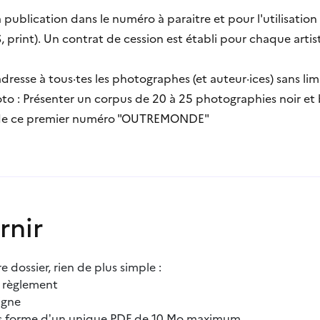
a publication dans le numéro à paraitre et pour l'utilisati
, print). Un contrat de cession est établi pour chaque artis
adresse à tous·tes les photographes (et auteur·ices) sans lim
oto : Présenter un corpus de 20 à 25 photographies noir et
 de ce premier numéro "OUTREMONDE"
rnir
 dossier, rien de plus simple :
 règlement
igne
ous forme d’un unique PDF de 10 Mo maximum