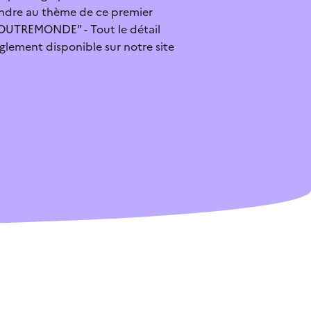
ndre au thème de ce premier
OUTREMONDE" - Tout le détail
èglement disponible sur notre site
 après cette lecture
s à mon profil