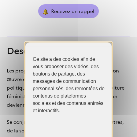
Recevez un rappel
Description
Ce site a des cookies afin de
vous proposer des vidéos, des
Les propositions entreront en dialogue avec son
boutons de partage, des
œuvre en abordant les liens entre intime et
messages de communication
politique, à partir du soin envisagé comme culture
personnalisés, des remontées de
féministe, où résister, réparer et se réapproprier
contenus de plateformes
sociales et des contenus animés
deviennent des gestes de création.
et interactifs.
Se conjuguant autour du soin de soi et des autres,
de la sororité et des espaces refuges, de la