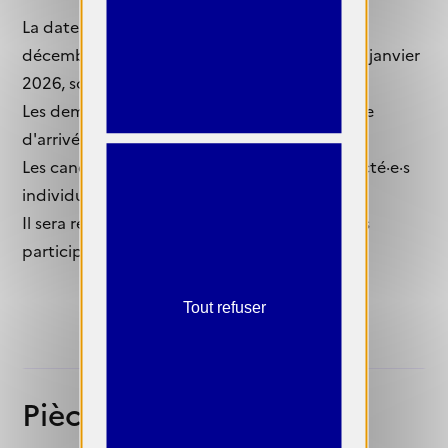
La date d'ouverture des inscriptions est le 30
décembre 2025, et la clôture de l'appel le 22 janvier
2026, sous réserve de modifications.
Les demandes seront étudiées dans leur ordre
d'arrivée.
Les candidat·e·s sélectionné·e·s seront contacté·e·s
individuellement.
Il sera répondu individuellement à tou·te·s les
participant·e·s.
Tout refuser
Pièces à fournir