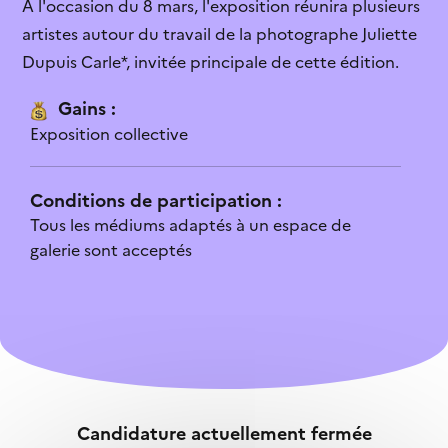
À l'occasion du 8 mars, l'exposition réunira plusieurs
structures culturelles...
Je ne connaissais pas cette aide
artistes autour du travail de la photographe Juliette
Infographie
Dupuis Carle*, invitée principale de cette édition.
Le contenu est explicite
Les chiffres des inégalités
dans le secteur...
Gains :
Je vais candidater
Exposition collective
Je sais qui contacter
Conditions de participation :
L’aide n’est pas ouverte
Tous les médiums adaptés à un espace de
galerie sont acceptés
Je ne sais pas quoi faire après cette
lecture
C’est trop complexe
L’aide ne correspond pas à mon profil
Candidature actuellement fermée