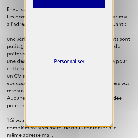
Envoi candidature
Les dossiers de candidature sont à envoyer par mail
à l'adresse candidature@galeriem.eu 1 en incluant :
une série de 2 à 6 visuels (voir plus si les formats sont
petits), les fichiers joints seront au format jpg de
préférence ou pdf,
une description de votre démarche artistique pour
Personnaliser
cette série,
un CV artistique, pour mieux vous connaître,
vos coordonnées : email, téléphone, et liens vers vos
réseaux sociaux ou site web si disponibles.
Aucune participation financière n'est demandée
pour exposer2.
1 Si vous souhaitez des informations
complémentaires merci de nous contacter à la
même adresse mail.