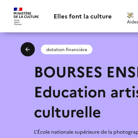
Elles font la culture
Aide
dotation financière
BOURSES ENS
Education arti
Email
*
culturelle
poli
Suggestions:
J'accepte la
L'École nationale supérieure de la photogra
Je ne connaissais