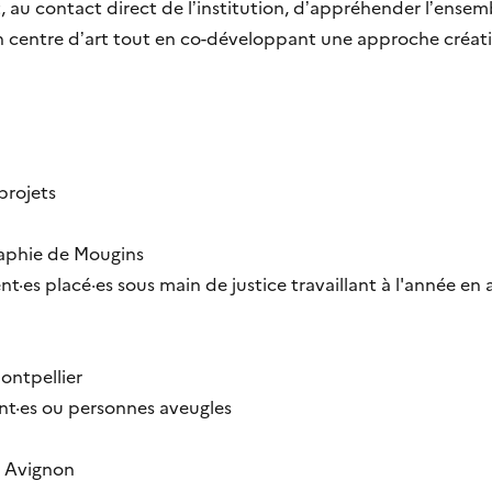
git, au contact direct de l’institution, d’appréhender l’ense
 centre d’art tout en co-développant une approche créativ
 projets
aphie de Mougins
t·es placé·es sous main de justice travaillant à l'année en a
ontpellier
nt·es ou personnes aveugles
à Avignon