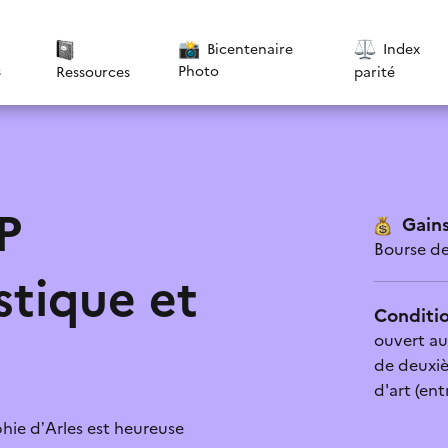
Bicentenaire
Index
s
Photo
parité
Ressources
P
Gains
Bourse de
stique et
Conditio
ouvert au
de deuxiè
tique de confidentialité
*
d'art (en
phie d’Arles est heureuse
 pas cette aide
Le contenu est explicite