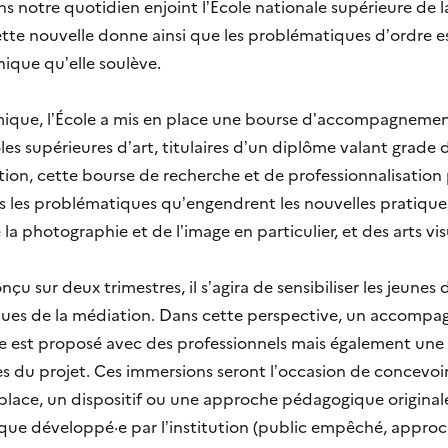
 notre quotidien enjoint l’École nationale supérieure de 
te nouvelle donne ainsi que les problématiques d’ordre e
thique qu’elle soulève.
ique, l’École a mis en place une bourse d’accompagnemen
les supérieures d’art, titulaires d’un diplôme valant grade 
ion, cette bourse de recherche et de professionnalisati
 les problématiques qu’engendrent les nouvelles pratique
a photographie et de l’image en particulier, et des arts vis
u sur deux trimestres, il s’agira de sensibiliser les jeunes
ques de la médiation. Dans cette perspective, un accomp
ue est proposé avec des professionnels mais également un
res du projet. Ces immersions seront l’occasion de concevoi
r place, un dispositif ou une approche pédagogique original
ue développé·e par l’institution (public empêché, approch