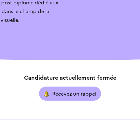
post-diplôme dédié aux
le dans le champ de la
r
Je sais qui contacter
visuelle.
ouverte
Je ne sais pas quoi faire
exe
L’aide ne correspond pa
Candidature actuellement fermée
Recevez un rappel