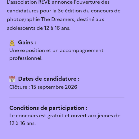
L'association RÊVE annonce l'ouverture des
structures culturelles...
Je ne connaissais pas cette aide
candidatures pour la 3e édition du concours de
Infographie
photographie The Dreamers, destiné aux
Le contenu est explicite
Les chiffres des inégalités
adolescents de 12 à 16 ans.
dans le secteur...
Je vais candidater
Gains :
Une exposition et un accompagnement
Je sais qui contacter
professionnel.
L’aide n’est pas ouverte
Je ne sais pas quoi faire après cette
Dates de candidature :
lecture
Clôture : 15 septembre 2026
C’est trop complexe
Conditions de participation :
L’aide ne correspond pas à mon profil
Le concours est gratuit et ouvert aux jeunes de
12 à 16 ans.