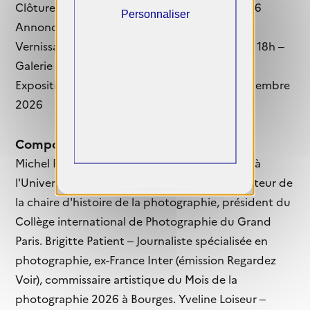
Clôture des candidatures : 15 septembre 2026
Personnaliser
Annonce des lauréats : octobre 2026
Vernissage de l'exposition : décembre 2026 à 18h –
Galerie La Moulinette, Paris
Exposition ouverte au public : du 3 au 22 décembre
2026
Composition de la commission
Michel Poivert – Historien de l'art, professeur à
l'Université Paris I Panthéon-Sorbonne, fondateur de
la chaire d'histoire de la photographie, président du
Collège international de Photographie du Grand
Paris. Brigitte Patient – Journaliste spécialisée en
photographie, ex-France Inter (émission Regardez
Voir), commissaire artistique du Mois de la
photographie 2026 à Bourges. Yveline Loiseur –