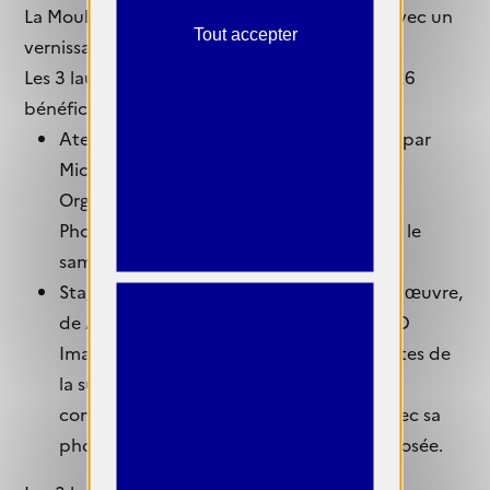
La Moulinette, 81 bis rue Lepic, 75018 Paris, avec un
Tout accepter
vernissage le jeudi 3 décembre 2026.
Les 3 lauréats du concours The Dreamers 2026
bénéficieront :
Atelier « Des mots et des images » animé par
Michel Poivert, professeur à la Sorbonne.
Organisé par le Collège International de
Photographie — amap studio, Paris 11e — le
samedi 16 janvier 2027.
Stage « Préparation et sublimation d'une œuvre,
de A à Z » — une journée intensive avec D
Images et l'Atelier Image Collée, spécialistes de
la sublimation et de l'encadrement d'art
contemporain. Chaque lauréat repart avec sa
photographie encadrée, prête à être exposée.