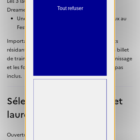
Les 3 lauréats de la nomination spéciale The
Tout refuser
Dreamers x La Kabine bénéficieront :
Une formation et présentation des travaux au
Festival OFF Arles 2027.
Important : grâce au Fonds Sakura, les lauréats
résidant hors du Grand Paris bénéficient d'un billet
de train aller-retour pris en charge pour le vernissage
et les formations à Paris. l’hébergement n’est pas
inclus.
Sélection des lauréates et
lauréats
Ouverture des candidatures : 6 mai 2026