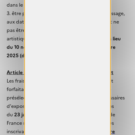
dans le pays et le lieu de prise de vue.
3. être présente lors de l’accrochage, du vernissage,
aux dates de l’exposition et du décrochage et ne
pas être engagée dans un autre événement
artistique pendant Objectif
FEMMES qui aura lieu
du 10 novembre (accrochage) au 23 novembre
2025 (décrochage).
Article 3 : Inscriptions et date limite de dépôt
Les frais d'inscription sont de 40€, ce montant
forfaitaire comprend les frais de dossier et de
présélection des candidatures par les commissaires
d'exposition. Vos candidatures seront admises
du
23 janvier au 22 avril 2025
minuit (heure de
France métropolitaine) et uniquement en vous
inscrivant via cette
Procédure de Candidature