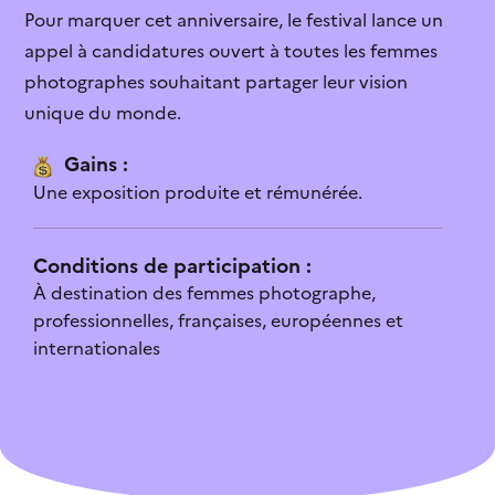
structures culturelles...
Je ne connaissais pas cette aide
Pour marquer cet anniversaire, le festival lance un
appel à candidatures ouvert à toutes les femmes
Infographie
Le contenu est explicite
photographes souhaitant partager leur vision
Les chiffres des inégalités
dans le secteur...
unique du monde.
Je vais candidater
Gains :
Je sais qui contacter
Une exposition produite et rémunérée.
L’aide n’est pas ouverte
Conditions de participation :
Je ne sais pas quoi faire après cette
À destination des femmes photographe,
lecture
professionnelles, françaises, européennes et
C’est trop complexe
internationales
L’aide ne correspond pas à mon profil