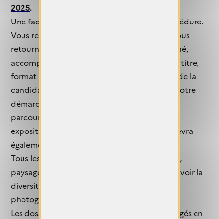
2025
.
Une facture vous sera délivrée durant la procédure.
Vous recevrez un dossier de candidature à nous
retourner par e-mail dûment renseigné et signé,
accompagné de dix (10) photographies (avec titre,
format et date de réalisation), faisant l'objet de la
candidature, et d’un texte d’explication sur votre
démarche ainsi que quelques lignes sur votre
parcours (bio) assorties de vos prix et/ou vos
expositions éventuelles. Le portrait chinois devra
également être complété.
Tous les sujets peuvent être proposés, nature,
paysage, portraits, urbex, etc... (Vous pouvez voir la
diversité des thématiques présentées par les
photographes sélectionnées depuis 2016
ici
.)
Les dossiers de candidature doivent être rédigés en