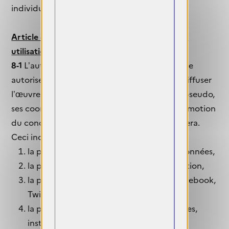
individuelle en 2026 (dates à déterminées).
Article 8 : Droit de propriété intellectuelle et
utilisation des photographies
8-1
L’auteure d’une photographie sélectionnée
autorise Objectif
FEMMES
à reproduire et à diffuser
l’œuvre, à communiquer son nom et/ou son pseudo,
ses coordonnées, dans le seul cadre de la promotion
du concours et de l’exposition qui en découlera.
Ceci inclut :
la publication des photographies sélectionnées,
la publication d’un catalogue de l’exposition,
la publication sur les réseaux sociaux (Facebook,
Twitter, Instagram, Pinterest, etc),
la promotion sur Internet (sites partenaires,
institutionnels, médias nationaux et