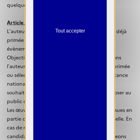
quelques semaines).
Article 5 : Restrictions
L’auteure ne pourra pas présenter une œuvre déjà
Tout accepter
primée ou sélectionnée lors d’un précédent
évènement de PARIS
ARTISTES#
et/ou de
Objectif
FEMMES.
D’ailleurs, nous encourageons
l’auteure à ne pas présenter une œuvre déjà primée
ou sélectionnée à un autre concours d’importance
nationale ou internationale. En effet, nous
souhaitons avoir la primeur, si possible, d’exposer au
public des œuvres inédites.
Les œuvres présentées ne peuvent pas être issues en
partie ou en totalité d’une intelligence artificielle. En
cas de non-respect de cette condition, la
candidature sera disqualifiée. Nous encourageons