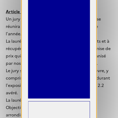
Article 7 : Jury et prix
Un jury composé de personnalités influentes se
réunira afin d’élire LA femme photographe de
l’année.
La lauréate sera invitée à découvrir les résultats et à
récupérer son prix lors de la cérémonie de remise de
prix qui se déroule pendant le vernissage organisé
par nos soins (date à préciser ultérieurement).
Le jury se réserve le droit de déclasser une œuvre, y
compris après la publication des résultats et durant
l’exposition en cas de non-respect de l’article 2.2
avéré.
La lauréate recevra le trophée
Objectif
FEMMES
2025. La mairie du 9e
arrondissement lui proposera une exposition