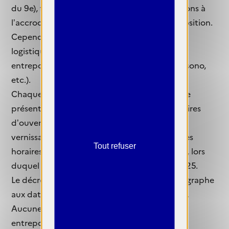
du 9e), fournira les cimaises. Nous vous aiderons à
l’accrochage et à l’organisation de votre exposition.
Cependant, nous ne prenons en charge ni la
logistique (transport, livraison, réception,
entreposage), ni le matériel (rétroprojection, sono,
etc.).
Chaque photographe sélectionnée devra être
présente lors des jours d’exposition (aux horaires
d’ouverture précisés ultérieurement) et au
vernissage organisé par nos soins (la date et les
Tout refuser
horaires vous seront précisés ultérieurement), lors
duquel sera remis le Prix Objectif
FEMMES
2025.
Le décrochage sera réalisé par chaque photographe
aux dates et horaires précisés ultérieurement.
Aucune œuvre ne pourra être gardée et/ou
entreposée par Objectif
FEMMES
.