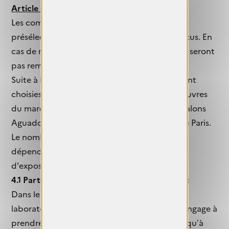
Article 4 : Sélection des œuvres et formats
Les commissaires d’exposition réaliseront une
présélection des dossiers de candidatures reçus. En
cas de non-sélection, les frais d'inscription ne seront
pas remboursés.
Suite à la présélection, les photographes seront
choisies pour exposer collectivement leurs œuvres
du mardi 10 au 23 novembre 2025 dans les salons
Aguado de la Mairie du 9e arrondissement de Paris.
Le nombre et le format des œuvres exposées
dépendront des caractéristiques du lieu
d'exposition.
4.1 Partenariat avec le laboratoire Dahinden :
Dans le cadre de notre partenariat avec le
laboratoire Dahinden, ce dernier s'engage s’engage à
prendre en charge les frais de production jusqu’à