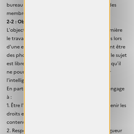
bureau de l’association PARIS
ARTISTES #
et des
membres du Jury Objectif
FEMMES
.
2-2 : Objectif de l'évènement
L’objectif de l'évènement est de mettre en lumière
le travail et le talent de femmes photographes lors
d'une exposition collective. Les œuvres doivent être
des photographies fixes (et ou animées) dont le sujet
est libre. Le terme photographie sous-entend qu’il
ne pourra être proposé des images créées par
l’intelligence artificielle.
En participant à ce concours, la candidate s’engage
à :
1. Être l’auteure des œuvres présentées et détenir les
droits et les autorisations de diffusion sur son
contenu.
2. Respecter toutes les règlementations en vigueur