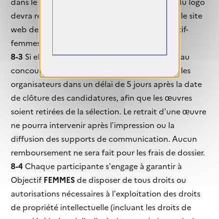
dans le cadre du concours. Toute utilisation du logo
devra renvoyer, quel que soit le support, vers le site
web de Objectif
FEMMES
(https://www.objectif-
femmes.art).
8-3
Si elle entend renoncer à sa participation au
concours, il appartient à l’auteure d’informer les
organisateurs dans un délai de 5 jours après la date
de clôture des candidatures, afin que les œuvres
soient retirées de la sélection. Le retrait d’une œuvre
ne pourra intervenir après l’impression ou la
diffusion des supports de communication. Aucun
remboursement ne sera fait pour les frais de dossier.
8-4
Chaque participante s’engage à garantir à
Objectif
FEMMES
de disposer de tous droits ou
autorisations nécessaires à l’exploitation des droits
de propriété intellectuelle (incluant les droits de