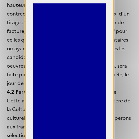
hauteur de 500€, soit en nature (tirage et
contrecollage assurés par dahinden, taille maxi d’un
tirage : 150cm de large) sous forme d’abandon de
facture, soit sous forme de don sur justificatif pour
celles qui seraient passées par d’autres prestataires
ou ayant déjà leurs tirages à dispo, pour toutes les
candidates de l’édition 2025. La livraison des
oeuvres réalisées par le Laboratoire Dahinden, sera
faite par coursier du laboratoire à la Mairie du 9e, le
jour de l'accrochage.
4.2 Partenariat avec le Ministère de la Culture
Cette année encore, avec le soutien du ministère de
la Culture – Direction régionale des affaires
culturelles d’Île-de-France DRAC, nous participerons
aux frais d’exposition des photographes
sélectionnées. (Le montant sera défini dans