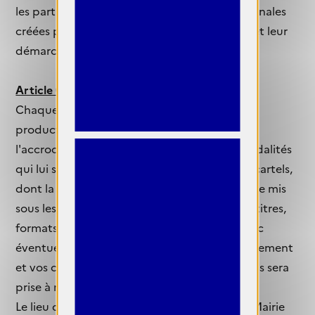
les participantes à présenter des œuvres originales
créées par elles-mêmes, reflétant leur talent et leur
démarche artistique personnelle.
Article 6 : Accrochage et Vernissage
Chaque participante est responsable de la
production des tirages exposés et réalisera
l'accrochage des photographies selon les modalités
qui lui seront indiquées ultérieurement. Des cartels,
dont la réalisation vous incombe, devront être mis
sous les œuvres afin d’informer le public des titres,
formats et années de vos photographies, avec
éventuellement un texte court d'accompagnement
et vos coordonnées. La production des cartels sera
prise à nos frais.
Le lieu d'exposition (les salons Aguado de la Mairie