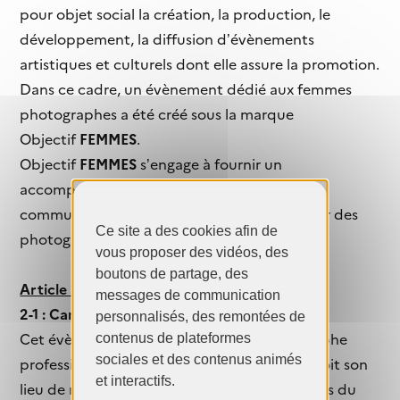
pour objet social la création, la production, le
développement, la diffusion d’évènements
artistiques et culturels dont elle assure la promotion.
Dans ce cadre, un évènement dédié aux femmes
photographes a été créé sous la marque
Objectif
FEMMES
.
Objectif
FEMMES
s’engage à fournir un
accompagnement de qualité et toute la
communication nécessaire à la mise en valeur des
Ce site a des cookies afin de
photographes et de leurs œuvres.
vous proposer des vidéos, des
boutons de partage, des
Article 2 : Participation
messages de communication
2-1 : Candidature
personnalisés, des remontées de
Cet évènement est ouvert à toute photographe
contenus de plateformes
sociales et des contenus animés
professionnelle, de 18 ans et plus, quel que soit son
et interactifs.
lieu de résidence et à l’exclusion des membres du