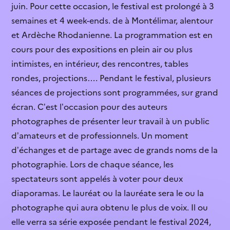
structures culturelles...
juin. Pour cette occasion, le festival est prolongé à 3
Je ne connaissais pas cette aide
semaines et 4 week-ends. de à Montélimar, alentour
Infographie
Le contenu est explicite
et Ardèche Rhodanienne. La programmation est en
Les chiffres des inégalités
cours pour des expositions en plein air ou plus
dans le secteur...
Je vais candidater
intimistes, en intérieur, des rencontres, tables
rondes, projections…. Pendant le festival, plusieurs
Je sais qui contacter
séances de projections sont programmées, sur grand
écran. C’est l’occasion pour des auteurs
L’aide n’est pas ouverte
photographes de présenter leur travail à un public
Je ne sais pas quoi faire après cette
d’amateurs et de professionnels. Un moment
lecture
d’échanges et de partage avec de grands noms de la
C’est trop complexe
photographie. Lors de chaque séance, les
spectateurs sont appelés à voter pour deux
L’aide ne correspond pas à mon profil
diaporamas. Le lauréat ou la lauréate sera le ou la
photographe qui aura obtenu le plus de voix. Il ou
elle verra sa série exposée pendant le festival 2024,