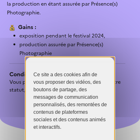
la production en étant assurée par Présence(s)
Photographie.
Gains :
exposition pendant le festival 2024,
production assurée par Présence(s)
Photographie
Conditions de participation :
Ce site a des cookies afin de
Vous pouvez participer, quels que soient votre
vous proposer des vidéos, des
statut, votre âge et votre nationalité.
boutons de partage, des
messages de communication
personnalisés, des remontées de
contenus de plateformes
sociales et des contenus animés
et interactifs.