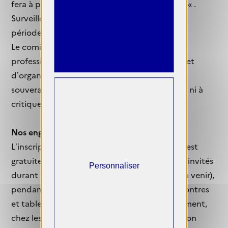
fera à partir de « pp.candidatures@gmail.com« .
Surveillez vos mails et spams, pendant cette
période.
Le comité de sélection est composé de
professionnels de la photographie, d’artistes et
d’organisateurs du festival. Leur décision sera
souveraine, sans appel et ne donnera pas lieu ni à
critique, ni appréciation.
Nos engagements :
L’inscription au présent appel à candidature est
gratuite. Les photographes sélectionnés sont invités
Personnaliser
durant le week-end des photographes (date à venir),
pendant lequel ont lieu de nombreuses rencontres
et tables rondes. Ils sont hébergés, gracieusement,
chez les membres de l’association. L’association