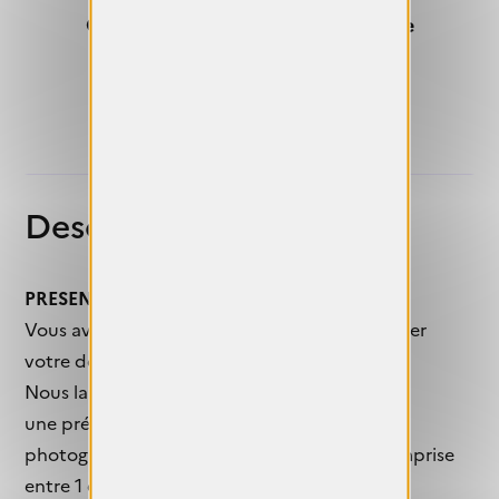
Candidature actuellement fermée
Recevez un rappel
Description
PRESENTER UN DOSSIER DE CANDIDATURE
Vous avez jusqu’au 20 décembre pour déposer
votre dossier
Nous lançons un appel à candidatures, pour
une présentation vidéo de
photographies (diaporama), d’une durée comprise
entre 1 et 4 minutes.