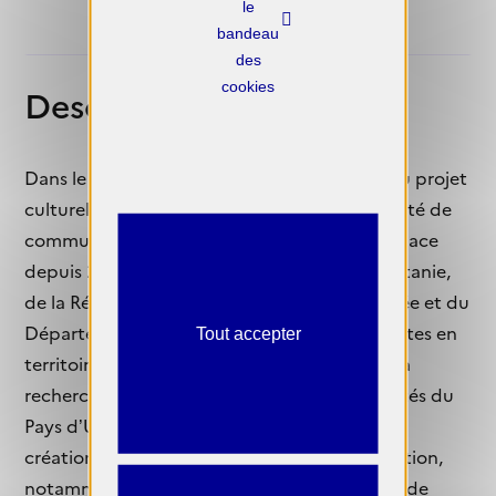
le
bandeau
des
cookies
Description
Dans le cadre des axes de développement du projet
culturel de l’intercommunalité, la communauté de
communes du Pays d’Uzès (CCPU) a mis en place
depuis 2017 avec le soutien de la DRAC Occitanie,
de la Région Occitanie/ Pyrénées-Méditerranée et du
Département du Gard, des résidences d’artistes en
Tout accepter
territoire, visant à soutenir et accompagner la
recherche artistique en lien avec les spécificités du
Pays d’Uzès mais également à promouvoir la
création contemporaine auprès de la population,
notamment des jeunes, à travers des actions de