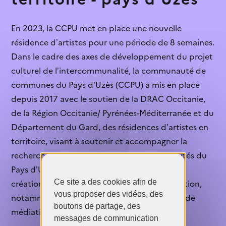
structures culturelles...
Je ne connaissais pas cette aide
En 2023, la CCPU met en place une nouvelle
Infographie
Le contenu est explicite
Les chiffres des inégalités
résidence d’artistes pour une période de 8 semaines.
dans le secteur...
Dans le cadre des axes de développement du projet
Je vais candidater
culturel de l’intercommunalité, la communauté de
Je sais qui contacter
communes du Pays d’Uzès (CCPU) a mis en place
depuis 2017 avec le soutien de la DRAC Occitanie,
L’aide n’est pas ouverte
de la Région Occitanie/ Pyrénées-Méditerranée et du
Je ne sais pas quoi faire après cette
Département du Gard, des résidences d’artistes en
lecture
territoire, visant à soutenir et accompagner la
recherche artistique en lien avec les spécificités du
C’est trop complexe
Pays d’Uzès mais également à promouvoir la
Ce site a des cookies afin de
L’aide ne correspond pas à mon profil
création contemporaine auprès de la population,
vous proposer des vidéos, des
notamment des jeunes, à travers des actions de
boutons de partage, des
médiation artistique et culturelle.
messages de communication