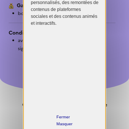
personnalisés, des remontées de
Gains :
contenus de plateformes
bourse de résidence de 6 000€
sociales et des contenus animés
et interactifs.
Conditions de participation :
avoir à son actif une production
significative
Candidature actuellement fermée
X
Recevez un rappel
Masquer