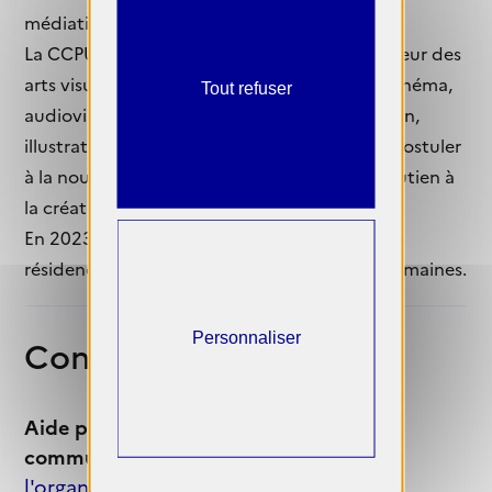
médiation artistique et culturelle.
La CCPU invite donc des artistes dans le secteur des
arts visuels (peinture, photographie, vidéo, cinéma,
Tout refuser
audiovisuel, arts numériques, sculpture, dessin,
illustration) de tous horizons et domaines à postuler
à la nouvelle édition de ce programme de soutien à
la création contemporaine.
En 2023, la CCPU met en place une nouvelle
résidence d’artistes pour une période de 8 semaines.
Personnaliser
Contact
Aide proposée par Communauté de
communes Pays d’Uzès
Site de
l'organisation