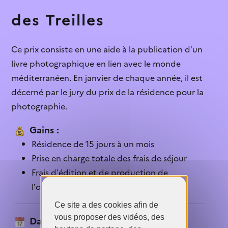
structures culturelles...
Je ne connaissais pas cette aide
des Treilles
Infographie
Le contenu est explicite
Les chiffres des inégalités
Ce prix consiste en une aide à la publication d’un
dans le secteur...
Je vais candidater
livre photographique en lien avec le monde
méditerranéen. En janvier de chaque année, il est
Je sais qui contacter
décerné par le jury du prix de la résidence pour la
photographie.
L’aide n’est pas ouverte
Je ne sais pas quoi faire après cette
Gains :
lecture
Résidence de 15 jours à un mois
Prise en charge totale des frais de séjour
C’est trop complexe
Frais d’édition et de production de
L’aide ne correspond pas à mon profil
l’ouvrage entièrement pris en charge
Ce site a des cookies afin de
vous proposer des vidéos, des
Dates de candidature :